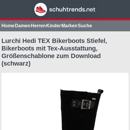
Home
Damen
Herren
Kinder
Marken
Suche
Lurchi Hedi TEX Bikerboots Stiefel,
Bikerboots mit Tex-Ausstattung,
Größenschablone zum Download
(schwarz)