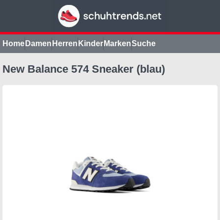
Home
Damen
Herren
Kinder
Marken
Suche
New Balance 574 Sneaker (blau)