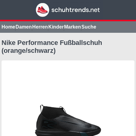
Home
Damen
Herren
Kinder
Marken
Suche
Nike Performance Fußballschuh
(orange/schwarz)