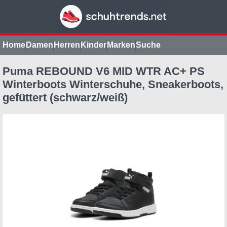
Home
Damen
Herren
Kinder
Marken
Suche
Puma REBOUND V6 MID WTR AC+ PS
Winterboots Winterschuhe, Sneakerboots,
gefüttert (schwarz/weiß)