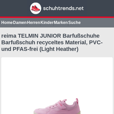
Home
Damen
Herren
Kinder
Marken
Suche
reima TELMIN JUNIOR Barfußschuhe
Barfußschuh recyceltes Material, PVC-
und PFAS-frei (Light Heather)