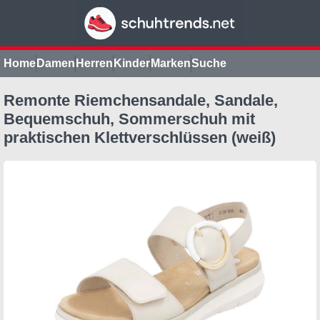
Home
Damen
Herren
Kinder
Marken
Suche
Remonte Riemchensandale, Sandale,
Bequemschuh, Sommerschuh mit
praktischen Klettverschlüssen (weiß)