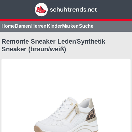
Home
Damen
Herren
Kinder
Marken
Suche
Remonte Sneaker Leder/Synthetik
Sneaker (braun/weiß)