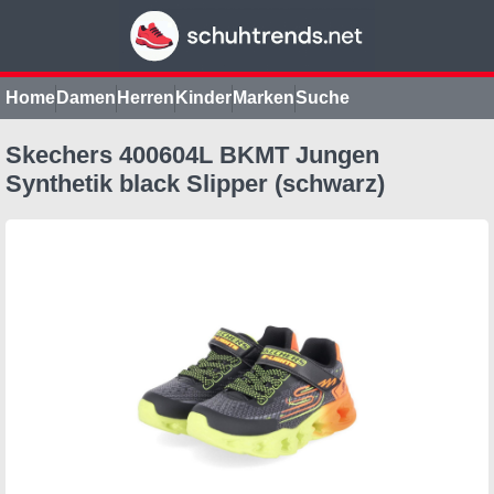
Home
Damen
Herren
Kinder
Marken
Suche
Skechers 400604L BKMT Jungen
Synthetik black Slipper (schwarz)