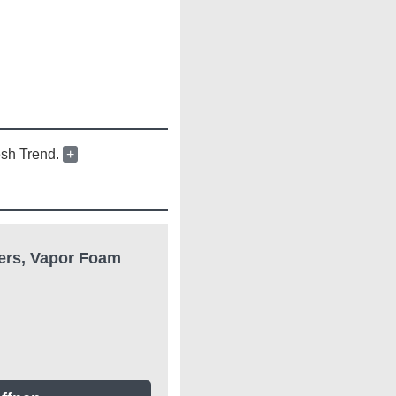
esh Trend.
+
ers, Vapor Foam