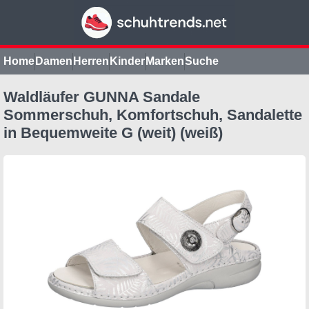
Home
Damen
Herren
Kinder
Marken
Suche
Waldläufer GUNNA Sandale
Sommerschuh, Komfortschuh, Sandalette
in Bequemweite G (weit) (weiß)